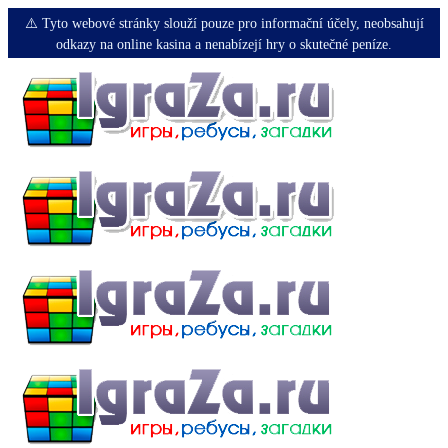
⚠️ Tyto webové stránky slouží pouze pro informační účely, neobsahují
odkazy na online kasina a nenabízejí hry o skutečné peníze.