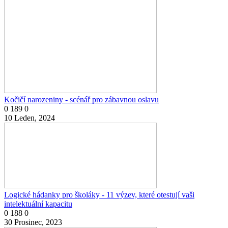
Kočičí narozeniny - scénář pro zábavnou oslavu
0
189
0
10 Leden, 2024
Logické hádanky pro školáky - 11 výzev, které otestují vaši
intelektuální kapacitu
0
188
0
30 Prosinec, 2023