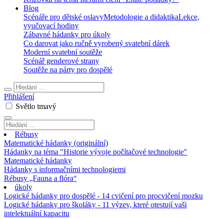
Blog
Scénáře pro dětské oslavy
Metodologie a didaktika
Lekce,
vyučovací hodiny
Zábavné hádanky pro úkoly
Co darovat jako ručně vyrobený svatební dárek
Moderní svatební soutěže
Scénář genderové strany
Soutěže na párty pro dospělé
Přihlášení
Světlo
tmavý
Rébusy
Matematické hádanky (originální)
Hádanky na téma "Historie vývoje počítačové technologie"
Matematické hádanky
Hádanky s informačními technologiemi
Rébusy „Fauna a flóra“
úkoly
Logické hádanky pro dospělé - 14 cvičení pro procvičení mozku
Logické hádanky pro školáky - 11 výzev, které otestují vaši
intelektuální kapacitu