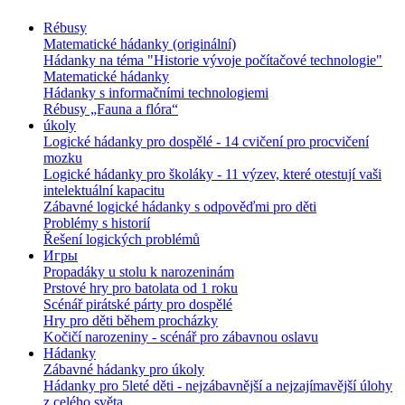
Rébusy
Matematické hádanky (originální)
Hádanky na téma "Historie vývoje počítačové technologie"
Matematické hádanky
Hádanky s informačními technologiemi
Rébusy „Fauna a flóra“
úkoly
Logické hádanky pro dospělé - 14 cvičení pro procvičení
mozku
Logické hádanky pro školáky - 11 výzev, které otestují vaši
intelektuální kapacitu
Zábavné logické hádanky s odpověďmi pro děti
Problémy s historií
Řešení logických problémů
Игры
Propadáky u stolu k narozeninám
Prstové hry pro batolata od 1 roku
Scénář pirátské párty pro dospělé
Hry pro děti během procházky
Kočičí narozeniny - scénář pro zábavnou oslavu
Hádanky
Zábavné hádanky pro úkoly
Hádanky pro 5leté děti - nejzábavnější a nejzajímavější úlohy
z celého světa