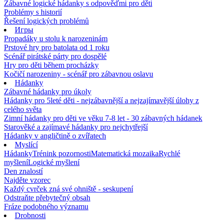
Zábavné logické hádanky s odpověďmi pro děti
Problémy s historií
Řešení logických problémů
Игры
Propadáky u stolu k narozeninám
Prstové hry pro batolata od 1 roku
Scénář pirátské párty pro dospělé
Hry pro děti během procházky
Kočičí narozeniny - scénář pro zábavnou oslavu
Hádanky
Zábavné hádanky pro úkoly
Hádanky pro 5leté děti - nejzábavnější a nejzajímavější úlohy z
celého světa
Zimní hádanky pro děti ve věku 7-8 let - 30 zábavných hádanek
Starověké a zajímavé hádanky pro nejchytřejší
Hádanky v angličtině o zvířatech
Myslící
Hádanky
Trénink pozornosti
Matematická mozaika
Rychlé
myšlení
Logické myšlení
Den znalostí
Najděte vzorec
Každý cvrček zná své ohniště - seskupení
Odstraňte přebytečný obsah
Fráze podobného významu
Drobnosti