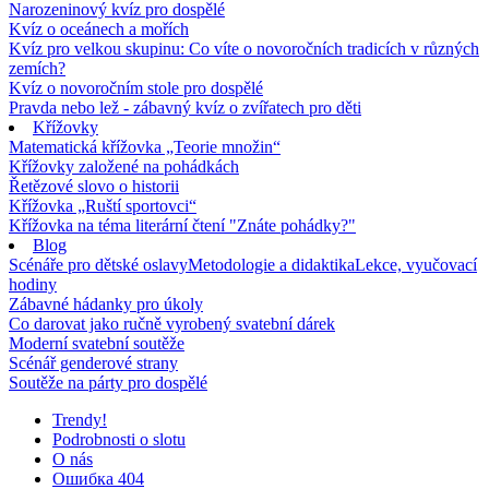
Narozeninový kvíz pro dospělé
Kvíz o oceánech a mořích
Kvíz pro velkou skupinu: Co víte o novoročních tradicích v různých
zemích?
Kvíz o novoročním stole pro dospělé
Pravda nebo lež - zábavný kvíz o zvířatech pro děti
Křížovky
Matematická křížovka „Teorie množin“
Křížovky založené na pohádkách
Řetězové slovo o historii
Křížovka „Ruští sportovci“
Křížovka na téma literární čtení "Znáte pohádky?"
Blog
Scénáře pro dětské oslavy
Metodologie a didaktika
Lekce, vyučovací
hodiny
Zábavné hádanky pro úkoly
Co darovat jako ručně vyrobený svatební dárek
Moderní svatební soutěže
Scénář genderové strany
Soutěže na párty pro dospělé
Trendy!
Podrobnosti o slotu
O nás
Ошибка 404