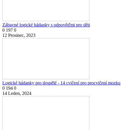
Zábavné logické hádanky s odpověďmi pro děti
0
197
0
12 Prosinec, 2023
Logické hádanky pro dospělé - 14 cvičení pro procvičení mozku
0
194
0
14 Leden, 2024