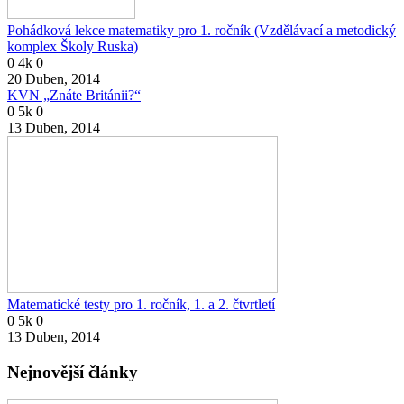
Pohádková lekce matematiky pro 1. ročník (Vzdělávací a metodický
komplex Školy Ruska)
0
4k
0
20 Duben, 2014
KVN „Znáte Británii?“
0
5k
0
13 Duben, 2014
Matematické testy pro 1. ročník, 1. a 2. čtvrtletí
0
5k
0
13 Duben, 2014
Nejnovější články