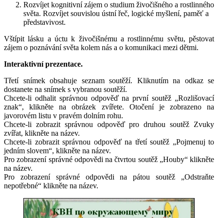
Rozvíjet kognitivní zájem o studium živočišného a rostlinného
světa. Rozvíjet souvislou ústní řeč, logické myšlení, paměť a
představivost.
Vštípit lásku a úctu k živočišnému a rostlinnému světu, pěstovat
zájem o poznávání světa kolem nás a o komunikaci mezi dětmi.
Interaktivní prezentace.
Třetí snímek obsahuje seznam soutěží. Kliknutím na odkaz se
dostanete na snímek s vybranou soutěží.
Chcete-li odhalit správnou odpověď na první soutěž „Rozlišovací
znak“, klikněte na obrázek zvířete. Otočení je zobrazeno na
javorovém listu v pravém dolním rohu.
Chcete-li zobrazit správnou odpověď pro druhou soutěž Zvuky
zvířat, klikněte na název.
Chcete-li zobrazit správnou odpověď na třetí soutěž „Pojmenuj to
jedním slovem“, klikněte na název.
Pro zobrazení správné odpovědi na čtvrtou soutěž „Houby“ klikněte
na název.
Pro zobrazení správné odpovědi na pátou soutěž „Odstraňte
nepotřebné“ klikněte na název.