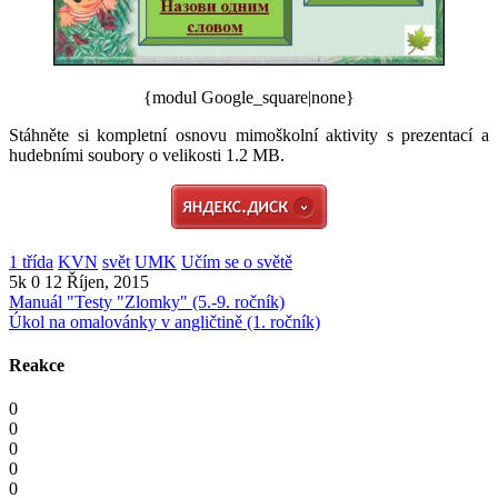
{modul Google_square|none}
Stáhněte si kompletní osnovu mimoškolní aktivity s prezentací a
hudebními soubory o velikosti 1.2 MB.
1 třída
KVN
svět
UMK
Učím se o světě
5k
0
12 Říjen, 2015
Manuál "Testy "Zlomky" (5.-9. ročník)
Úkol na omalovánky v angličtině (1. ročník)
Reakce
0
0
0
0
0