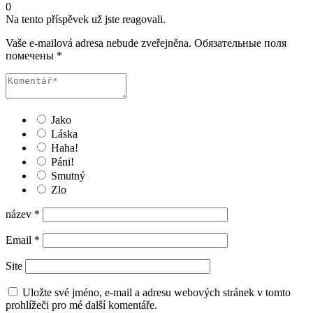
0
Na tento příspěvek už jste reagovali.
Vaše e-mailová adresa nebude zveřejněna.
Обязательные поля
помечены
*
Jako
Láska
Haha!
Páni!
Smutný
Zlo
název
*
Email
*
Site
Uložte své jméno, e-mail a adresu webových stránek v tomto
prohlížeči pro mé další komentáře.