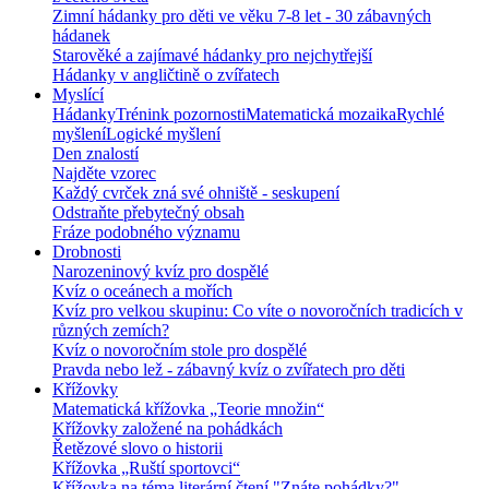
Zimní hádanky pro děti ve věku 7-8 let - 30 zábavných
hádanek
Starověké a zajímavé hádanky pro nejchytřejší
Hádanky v angličtině o zvířatech
Myslící
Hádanky
Trénink pozornosti
Matematická mozaika
Rychlé
myšlení
Logické myšlení
Den znalostí
Najděte vzorec
Každý cvrček zná své ohniště - seskupení
Odstraňte přebytečný obsah
Fráze podobného významu
Drobnosti
Narozeninový kvíz pro dospělé
Kvíz o oceánech a mořích
Kvíz pro velkou skupinu: Co víte o novoročních tradicích v
různých zemích?
Kvíz o novoročním stole pro dospělé
Pravda nebo lež - zábavný kvíz o zvířatech pro děti
Křížovky
Matematická křížovka „Teorie množin“
Křížovky založené na pohádkách
Řetězové slovo o historii
Křížovka „Ruští sportovci“
Křížovka na téma literární čtení "Znáte pohádky?"