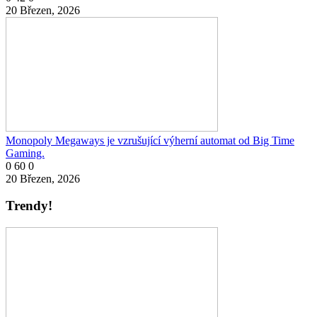
20 Březen, 2026
Monopoly Megaways je vzrušující výherní automat od Big Time
Gaming.
0
60
0
20 Březen, 2026
Trendy!