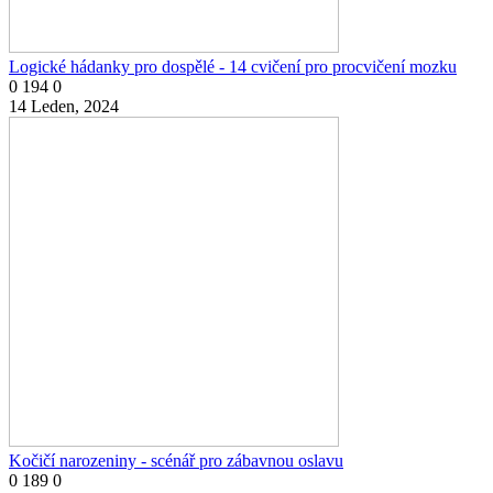
Logické hádanky pro dospělé - 14 cvičení pro procvičení mozku
0
194
0
14 Leden, 2024
Kočičí narozeniny - scénář pro zábavnou oslavu
0
189
0