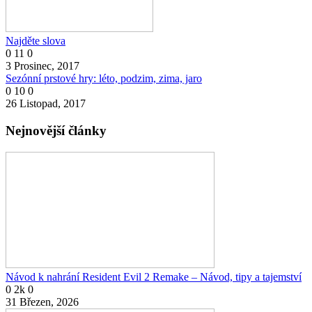
Najděte slova
0
11
0
3 Prosinec, 2017
Sezónní prstové hry: léto, podzim, zima, jaro
0
10
0
26 Listopad, 2017
Nejnovější články
Návod k nahrání Resident Evil 2 Remake – Návod, tipy a tajemství
0
2k
0
31 Březen, 2026