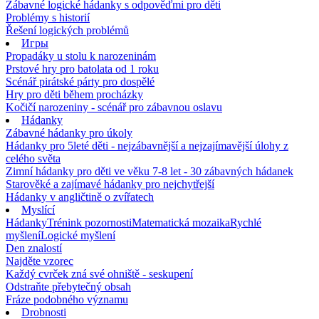
Zábavné logické hádanky s odpověďmi pro děti
Problémy s historií
Řešení logických problémů
Игры
Propadáky u stolu k narozeninám
Prstové hry pro batolata od 1 roku
Scénář pirátské párty pro dospělé
Hry pro děti během procházky
Kočičí narozeniny - scénář pro zábavnou oslavu
Hádanky
Zábavné hádanky pro úkoly
Hádanky pro 5leté děti - nejzábavnější a nejzajímavější úlohy z
celého světa
Zimní hádanky pro děti ve věku 7-8 let - 30 zábavných hádanek
Starověké a zajímavé hádanky pro nejchytřejší
Hádanky v angličtině o zvířatech
Myslící
Hádanky
Trénink pozornosti
Matematická mozaika
Rychlé
myšlení
Logické myšlení
Den znalostí
Najděte vzorec
Každý cvrček zná své ohniště - seskupení
Odstraňte přebytečný obsah
Fráze podobného významu
Drobnosti