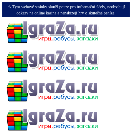
⚠️ Tyto webové stránky slouží pouze pro informační účely, neobsahují
odkazy na online kasina a nenabízejí hry o skutečné peníze.