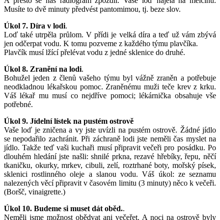
A přesto se náš radiogram zpozdil. Vaše loď najela na mělčinu.
Musíte to dvě minuty předvést pantomimou, tj. beze slov.
Úkol 7. Díra v lodi
.
Loď také utrpěla průlom. V přídi je velká díra a teď už vám zbývá
jen odčerpat vodu. K tomu pozveme z každého týmu plavčíka.
Plavčík musí lžící přelévat vodu z jedné sklenice do druhé.
Úkol 8. Zranění na lodi
.
Bohužel jeden z členů vašeho týmu byl vážně zraněn a potřebuje
neodkladnou lékařskou pomoc. Zraněnému muži teče krev z krku.
Váš lékař mu musí co nejdříve pomoci; lékárnička obsahuje vše
potřebné.
Úkol 9. Jídelní lístek na pustém ostrově
Vaše loď je zničena a vy jste uvízli na pustém ostrově. Žádné jídlo
se nepodařilo zachránit. Při záchraně lodi jste neměli čas myslet na
jídlo. Takže teď vaši kuchaři musí připravit večeři pro posádku. Po
dlouhém hledání jste našli: shnilé prkna, rezavé hřebíky, řepu, něčí
tkaničku, okurky, mrkev, cibuli, zelí, roztrhané boty, mořský písek,
sklenici rostlinného oleje a slanou vodu. Váš úkol: ze seznamu
nalezených věcí připravit v časovém limitu (3 minuty) něco k večeři.
(Boršč, vinaigrette.)
Úkol 10. Budeme si muset dát oběd.
.
Neměli jsme možnost obědvat ani večeřet. A noci na ostrově byly