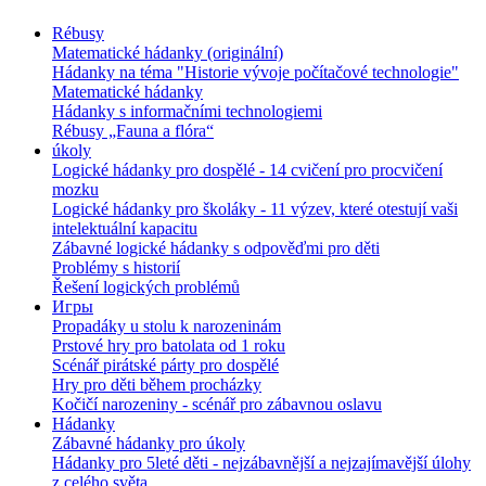
Rébusy
Matematické hádanky (originální)
Hádanky na téma "Historie vývoje počítačové technologie"
Matematické hádanky
Hádanky s informačními technologiemi
Rébusy „Fauna a flóra“
úkoly
Logické hádanky pro dospělé - 14 cvičení pro procvičení
mozku
Logické hádanky pro školáky - 11 výzev, které otestují vaši
intelektuální kapacitu
Zábavné logické hádanky s odpověďmi pro děti
Problémy s historií
Řešení logických problémů
Игры
Propadáky u stolu k narozeninám
Prstové hry pro batolata od 1 roku
Scénář pirátské párty pro dospělé
Hry pro děti během procházky
Kočičí narozeniny - scénář pro zábavnou oslavu
Hádanky
Zábavné hádanky pro úkoly
Hádanky pro 5leté děti - nejzábavnější a nejzajímavější úlohy
z celého světa