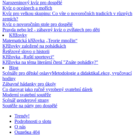
Narozeninový kvíz pro dospělé
Kvíz o oceánech a mořích
Kvíz pro velkou skupinu: Co víte o novoročních tradicích v různých
zemích?
Kvíz o novoročním stole pro dospělé
Pravda nebo lež - zábavný kvíz o zvířatech pro děti
Křížovky
Matematická křížovka „Teorie množin“
Křížovky založené na pohádkách
Řetězové slovo o historii
Křížovka „Ruští sportovci“
Křížovka na téma literární čtení "Znáte pohádky?"
Blog
Scénáře pro dětské oslavy
Metodologie a didaktika
Lekce, vyučovací
hodiny
Zábavné hádanky pro úkoly
Co darovat jako ručně vyrobený svatební dárek
Moderní svatební soutěže
Scénář genderové strany
Soutěže na párty pro dospělé
Trendy!
Podrobnosti o slotu
O nás
Ошибка 404