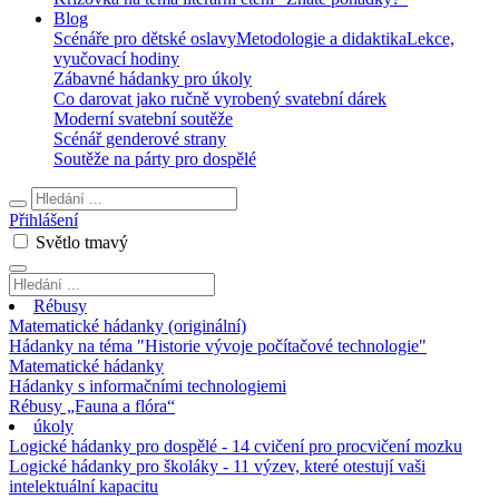
Blog
Scénáře pro dětské oslavy
Metodologie a didaktika
Lekce,
vyučovací hodiny
Zábavné hádanky pro úkoly
Co darovat jako ručně vyrobený svatební dárek
Moderní svatební soutěže
Scénář genderové strany
Soutěže na párty pro dospělé
Přihlášení
Světlo
tmavý
Rébusy
Matematické hádanky (originální)
Hádanky na téma "Historie vývoje počítačové technologie"
Matematické hádanky
Hádanky s informačními technologiemi
Rébusy „Fauna a flóra“
úkoly
Logické hádanky pro dospělé - 14 cvičení pro procvičení mozku
Logické hádanky pro školáky - 11 výzev, které otestují vaši
intelektuální kapacitu