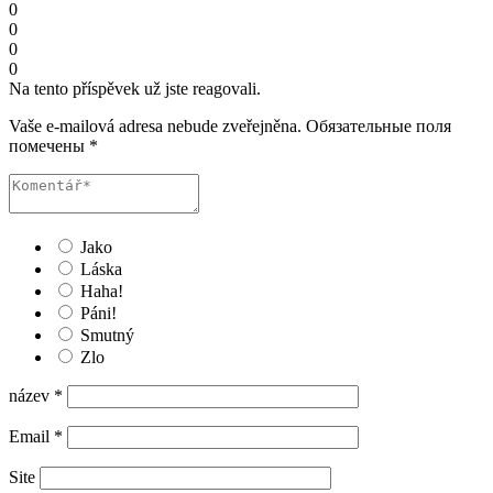
0
0
0
0
Na tento příspěvek už jste reagovali.
Vaše e-mailová adresa nebude zveřejněna.
Обязательные поля
помечены
*
Jako
Láska
Haha!
Páni!
Smutný
Zlo
název
*
Email
*
Site