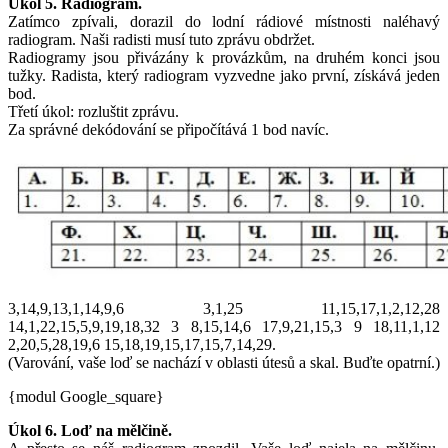
Úkol 5. Radiogram.
Zatímco zpívali, dorazil do lodní rádiové místnosti naléhavý
radiogram. Naši radisti musí tuto zprávu obdržet.
Radiogramy jsou přivázány k provázkům, na druhém konci jsou
tužky. Radista, který radiogram vyzvedne jako první, získává jeden
bod.
Třetí úkol: rozluštit zprávu.
Za správné dekódování se připočítává 1 bod navíc.
3,14,9,13,1,14,9,6 3,1,25 11,15,17,1,2,12,28
14,1,22,15,5,9,19,18,32 3 8,15,14,6 17,9,21,15,3 9 18,11,1,12
2,20,5,28,19,6 15,18,19,15,17,15,7,14,29.
(Varování, vaše loď se nachází v oblasti útesů a skal. Buďte opatrní.)
{modul Google_square}
Úkol 6. Loď na mělčině.