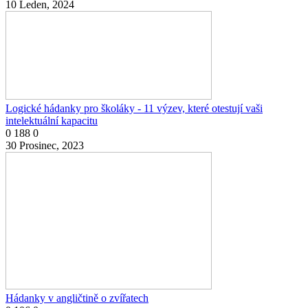
10 Leden, 2024
Logické hádanky pro školáky - 11 výzev, které otestují vaši
intelektuální kapacitu
0
188
0
30 Prosinec, 2023
Hádanky v angličtině o zvířatech