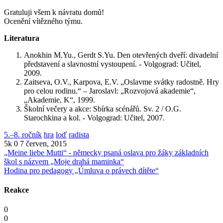
Gratuluji všem k návratu domů!
Ocenění vítězného týmu.
Literatura
Anokhin M.Yu., Gerdt S.Yu. Den otevřených dveří: divadelní
představení a slavnostní vystoupení. - Volgograd: Učitel,
2009.
Zaitseva, O.V., Karpova, E.V. „Oslavme svátky radostně. Hry
pro celou rodinu.“ – Jaroslavl: „Rozvojová akademie“,
„Akademie, K“, 1999.
Školní večery a akce: Sbírka scénářů. Sv. 2 / O.G.
Starochkina a kol. - Volgograd: Učitel, 2007.
5.–8. ročník
hra
loď
radista
5k
0
7 červen, 2015
„Meine liebe Mutti“ - německy psaná oslava pro žáky základních
škol s názvem „Moje drahá maminka“
Hodina pro pedagogy „Úmluva o právech dítěte“
Reakce
0
0