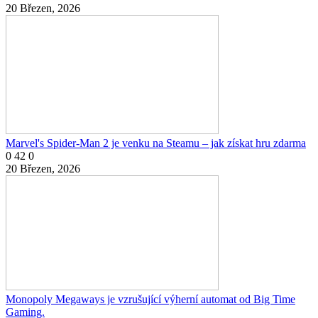
20 Březen, 2026
Marvel's Spider-Man 2 je venku na Steamu – jak získat hru zdarma
0
42
0
20 Březen, 2026
Monopoly Megaways je vzrušující výherní automat od Big Time
Gaming.