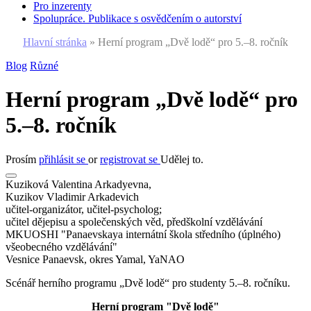
Pro inzerenty
Spolupráce. Publikace s osvědčením o autorství
Hlavní stránka
»
Herní program „Dvě lodě“ pro 5.–8. ročník
Blog
Různé
Herní program „Dvě lodě“ pro
5.–8. ročník
Prosím
přihlásit se
or
registrovat se
Udělej to.
Kuziková Valentina Arkadyevna,
Kuzikov Vladimir Arkadevich
učitel-organizátor, učitel-psycholog;
učitel dějepisu a společenských věd, předškolní vzdělávání
MKUOSHI "Panaevskaya internátní škola středního (úplného)
všeobecného vzdělávání"
Vesnice Panaevsk, okres Yamal, YaNAO
Scénář herního programu „Dvě lodě“ pro studenty 5.–8. ročníku.
Herní program "Dvě lodě"