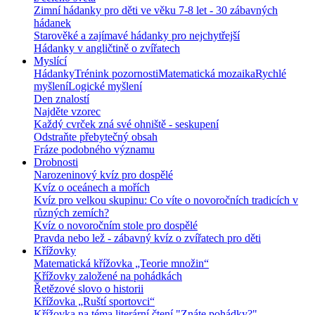
Zimní hádanky pro děti ve věku 7-8 let - 30 zábavných
hádanek
Starověké a zajímavé hádanky pro nejchytřejší
Hádanky v angličtině o zvířatech
Myslící
Hádanky
Trénink pozornosti
Matematická mozaika
Rychlé
myšlení
Logické myšlení
Den znalostí
Najděte vzorec
Každý cvrček zná své ohniště - seskupení
Odstraňte přebytečný obsah
Fráze podobného významu
Drobnosti
Narozeninový kvíz pro dospělé
Kvíz o oceánech a mořích
Kvíz pro velkou skupinu: Co víte o novoročních tradicích v
různých zemích?
Kvíz o novoročním stole pro dospělé
Pravda nebo lež - zábavný kvíz o zvířatech pro děti
Křížovky
Matematická křížovka „Teorie množin“
Křížovky založené na pohádkách
Řetězové slovo o historii
Křížovka „Ruští sportovci“
Křížovka na téma literární čtení "Znáte pohádky?"