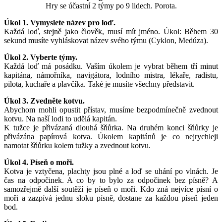
Hry se účastní 2 týmy po 9 lidech. Porota.
Úkol 1. Vymyslete název pro loď.
Každá loď, stejně jako člověk, musí mít jméno. Úkol: Během 30
sekund musíte vyhláskovat název svého týmu (Cyklon, Medúza).
Úkol 2. Vyberte týmy.
Každá loď má posádku. Vaším úkolem je vybrat během tří minut
kapitána, námořníka, navigátora, lodního mistra, lékaře, radistu,
pilota, kuchaře a plavčíka. Také je musíte všechny představit.
Úkol 3. Zvedněte kotvu.
Abychom mohli opustit přístav, musíme bezpodmínečně zvednout
kotvu. Na naší lodi to udělá kapitán.
K tužce je přivázaná dlouhá šňůrka. Na druhém konci šňůrky je
přivázána papírová kotva. Úkolem kapitánů je co nejrychleji
namotat šňůrku kolem tužky a zvednout kotvu.
Úkol 4. Píseň o moři.
Kotva je vztyčena, plachty jsou plné a loď se uhání po vlnách. Je
čas na odpočinek. A co by to bylo za odpočinek bez písně? A
samozřejmě další soutěží je píseň o moři. Kdo zná nejvíce písní o
moři a zazpívá jednu sloku písně, dostane za každou píseň jeden
bod.