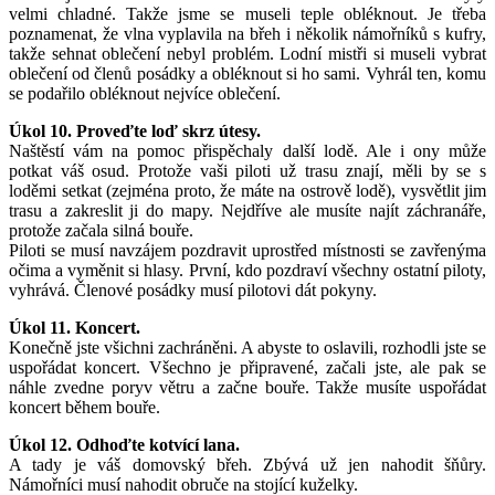
velmi chladné. Takže jsme se museli teple obléknout. Je třeba
poznamenat, že vlna vyplavila na břeh i několik námořníků s kufry,
takže sehnat oblečení nebyl problém. Lodní mistři si museli vybrat
oblečení od členů posádky a obléknout si ho sami. Vyhrál ten, komu
se podařilo obléknout nejvíce oblečení.
Úkol 10. Proveďte loď skrz útesy.
Naštěstí vám na pomoc přispěchaly další lodě. Ale i ony může
potkat váš osud. Protože vaši piloti už trasu znají, měli by se s
loděmi setkat (zejména proto, že máte na ostrově lodě), vysvětlit jim
trasu a zakreslit ji do mapy. Nejdříve ale musíte najít záchranáře,
protože začala silná bouře.
Piloti se musí navzájem pozdravit uprostřed místnosti se zavřenýma
očima a vyměnit si hlasy. První, kdo pozdraví všechny ostatní piloty,
vyhrává. Členové posádky musí pilotovi dát pokyny.
Úkol 11. Koncert.
Konečně jste všichni zachráněni. A abyste to oslavili, rozhodli jste se
uspořádat koncert. Všechno je připravené, začali jste, ale pak se
náhle zvedne poryv větru a začne bouře. Takže musíte uspořádat
koncert během bouře.
Úkol 12. Odhoďte kotvící lana.
A tady je váš domovský břeh. Zbývá už jen nahodit šňůry.
Námořníci musí nahodit obruče na stojící kuželky.