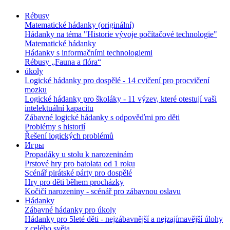
Rébusy
Matematické hádanky (originální)
Hádanky na téma "Historie vývoje počítačové technologie"
Matematické hádanky
Hádanky s informačními technologiemi
Rébusy „Fauna a flóra“
úkoly
Logické hádanky pro dospělé - 14 cvičení pro procvičení
mozku
Logické hádanky pro školáky - 11 výzev, které otestují vaši
intelektuální kapacitu
Zábavné logické hádanky s odpověďmi pro děti
Problémy s historií
Řešení logických problémů
Игры
Propadáky u stolu k narozeninám
Prstové hry pro batolata od 1 roku
Scénář pirátské párty pro dospělé
Hry pro děti během procházky
Kočičí narozeniny - scénář pro zábavnou oslavu
Hádanky
Zábavné hádanky pro úkoly
Hádanky pro 5leté děti - nejzábavnější a nejzajímavější úlohy
z celého světa