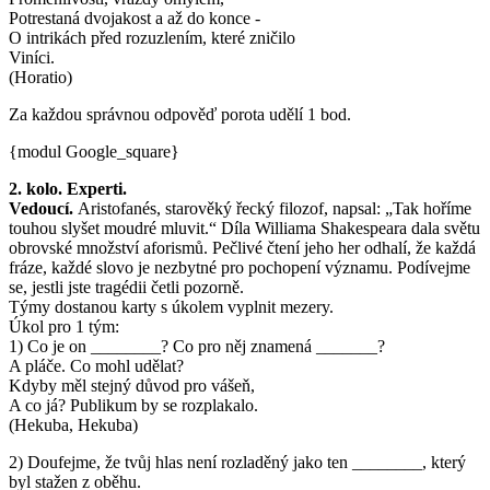
Potrestaná dvojakost a až do konce -
O intrikách před rozuzlením, které zničilo
Viníci.
(Horatio)
Za každou správnou odpověď porota udělí 1 bod.
{modul Google_square}
2. kolo. Experti.
Vedoucí.
Aristofanés, starověký řecký filozof, napsal: „Tak hoříme
touhou slyšet moudré mluvit.“ Díla Williama Shakespeara dala světu
obrovské množství aforismů. Pečlivé čtení jeho her odhalí, že každá
fráze, každé slovo je nezbytné pro pochopení významu. Podívejme
se, jestli jste tragédii četli pozorně.
Týmy dostanou karty s úkolem vyplnit mezery.
Úkol pro 1 tým:
1) Co je on ________? Co pro něj znamená _______?
A pláče. Co mohl udělat?
Kdyby měl stejný důvod pro vášeň,
A co já? Publikum by se rozplakalo.
(Hekuba, Hekuba)
2) Doufejme, že tvůj hlas není rozladěný jako ten ________, který
byl stažen z oběhu.