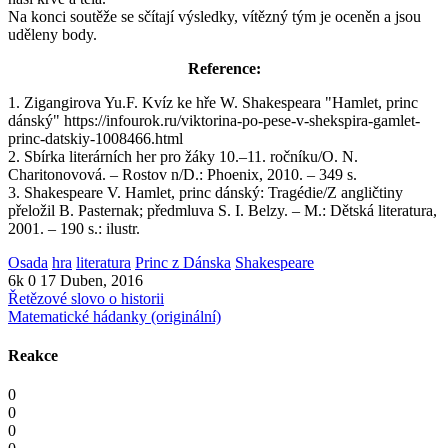
Na konci soutěže se sčítají výsledky, vítězný tým je oceněn a jsou
uděleny body.
Reference:
1. Zigangirova Yu.F. Kvíz ke hře W. Shakespeara "Hamlet, princ
dánský" https://infourok.ru/viktorina-po-pese-v-shekspira-gamlet-
princ-datskiy-1008466.html
2. Sbírka literárních her pro žáky 10.–11. ročníku/O. N.
Charitonovová. – Rostov n/D.: Phoenix, 2010. – 349 s.
3. Shakespeare V. Hamlet, princ dánský: Tragédie/Z angličtiny
přeložil B. Pasternak; předmluva S. I. Belzy. – M.: Dětská literatura,
2001. – 190 s.: ilustr.
Osada
hra
literatura
Princ z Dánska
Shakespeare
6k
0
17 Duben, 2016
Řetězové slovo o historii
Matematické hádanky (originální)
Reakce
0
0
0