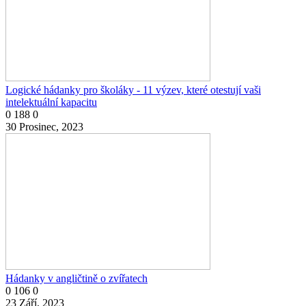
Logické hádanky pro školáky - 11 výzev, které otestují vaši
intelektuální kapacitu
0
188
0
30 Prosinec, 2023
Hádanky v angličtině o zvířatech
0
106
0
23 Září, 2023