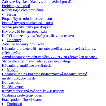
Zábavné logické hádanky s odpověďmi pro děti
Problémy s historií
Řešení logických problémů
Игры
Propadáky u stolu k narozeninám
Prstové hry pro batolata od 1 roku
Scénář pirátské párty pro dospělé
Hry pro děti během procházky
Kočičí narozeniny - scénář pro zábavnou oslavu
Hádanky
Zábavné hádanky pro úkoly
Hádanky pro 5leté děti - nejzábavnější a nejzajímavější úlohy z
celého světa
Zimní hádanky pro děti ve věku 7-8 let - 30 zábavných hádanek
Starověké a zajímavé hádanky pro nejchytřejší
Hádanky v angličtině o zvířatech
Myslící
Hádanky
Trénink pozornosti
Matematická mozaika
Rychlé
myšlení
Logické myšlení
Den znalostí
Najděte vzorec
Každý cvrček zná své ohniště - seskupení
Odstraňte přebytečný obsah
Fráze podobného významu
Drobnosti