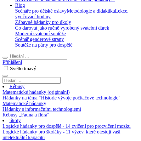
Blog
Scénáře pro dětské oslavy
Metodologie a didaktika
Lekce,
vyučovací hodiny
Zábavné hádanky pro úkoly
Co darovat jako ručně vyrobený svatební dárek
Moderní svatební soutěže
Scénář genderové strany
Soutěže na párty pro dospělé
Přihlášení
Světlo
tmavý
Rébusy
Matematické hádanky (originální)
Hádanky na téma "Historie vývoje počítačové technologie"
Matematické hádanky
Hádanky s informačními technologiemi
Rébusy „Fauna a flóra“
úkoly
Logické hádanky pro dospělé - 14 cvičení pro procvičení mozku
Logické hádanky pro školáky - 11 výzev, které otestují vaši
intelektuální kapacitu