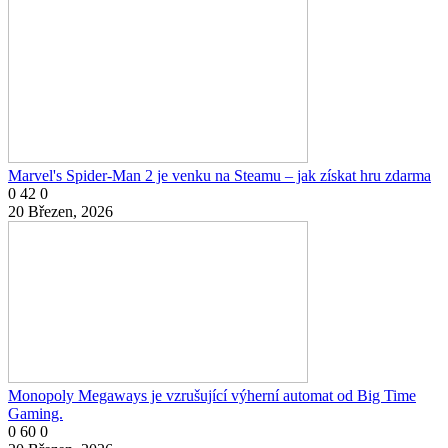
Marvel's Spider-Man 2 je venku na Steamu – jak získat hru zdarma
0
42
0
20 Březen, 2026
Monopoly Megaways je vzrušující výherní automat od Big Time
Gaming.
0
60
0