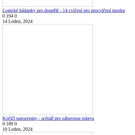
Logické hádanky pro dospělé - 14 cvičení pro procvičení mozku
0
194
0
14 Leden, 2024
Kočičí narozeniny - scénář pro zábavnou oslavu
0
189
0
10 Leden, 2024