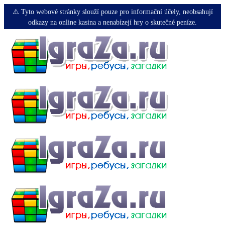
⚠️ Tyto webové stránky slouží pouze pro informační účely, neobsahují
odkazy na online kasina a nenabízejí hry o skutečné peníze.