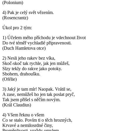
(Polonium)
4) Pak je celý svět vězením.
(Rosencrantz)
Úkol pro 2 tým:
1) Účelem mého příchodu je vdechnout život
Do tvé téměř vychladlé připravenosti.
(Duch Hamletova otce)
2) Nesli jeho rakev bez víka,
Skoč-skoč tak rychle, jak jen můžeš,
Slzy tekly do rakve jako potoky.
Sbohem, drahoušku.
(Ofélie)
3) Jaký je tam mír! Naopak. Vrátil se,
A zase, nemůžeš ho jen tak poslat pryč,
Tak jsem přišel s něčím novým.
(Král Claudius)
4) Všem řeknu o všem
Co se stalo. Povím ti o těch hrozných,
Krvavé a nemilosrdné činy,
Proměnlivosti, vraždy omylem,