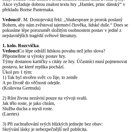
Akce vyžaduje dobrou znalost textu hry „Hamlet, princ dánský“ v
překladu Borise Pasternaka.
Vedoucí
F. M. Dostojevskij řekl: „Shakespeare je prorok poslaný
Bohem, aby nám zvěstoval tajemství člověka, lidské duše.“ Dnes se
pokusíme lépe porozumět složitým osobnostem postav v jedné z
nejslavnějších tragédií světové literatury.
1. kolo. Rozcvička
.
Vedoucí
Co lépe odráží lidskou povahu než jeho slova?
Připomeňme si výroky postav hry.
Týmy dostanou kartičky s citáty ze hry. Účastníci musí pojmenovat
postavu, ke které replika pochází.
Úkol pro 1 tým:
1) Tak byl stvořen svět: co žije, to zemře
A po životě do věčnosti odejde.
(Královna Gertruda)
2) Růst života nezávisí pouze na vývoji svalů.
Jak tělo roste, je jako chrám,
Služba ducha a mysli roste.
(Laertes)
3) Při zachraňování svých blízkých jednejte bez obav:
Skrývání lásky je nebezpečnější než publicita.