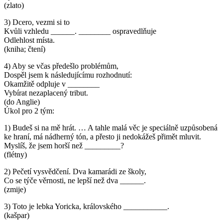
(zlato)
3) Dcero, vezmi si to
Kvůli vzhledu ______. ________ ospravedlňuje
Odlehlost místa.
(kniha; čtení)
4) Aby se včas předešlo problémům,
Dospěl jsem k následujícímu rozhodnutí:
Okamžitě odpluje v ________
Vybírat nezaplacený tribut.
(do Anglie)
Úkol pro 2 tým:
1) Budeš si na mě hrát. … A tahle malá věc je speciálně uzpůsobená
ke hraní, má nádherný tón, a přesto ji nedokážeš přimět mluvit.
Myslíš, že jsem horší než _________?
(flétny)
2) Pečetí vysvědčení. Dva kamarádi ze školy,
Co se týče věrnosti, ne lepší než dva ______.
(zmije)
3) Toto je lebka Yoricka, královského ___________.
(kašpar)