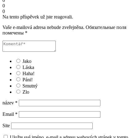
0
0
0
Na tento příspěvek už jste reagovali.
Vaše e-mailová adresa nebude zveřejněna.
Обязательные поля
помечены
*
Jako
Láska
Haha!
Páni!
Smutný
Zlo
název
*
Email
*
Site
Uložte své jméno, e-mail a adresu webových stránek v tomto