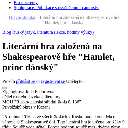
Pro inzerenty
Spolupráce. Publikace s osvědčením o autorství
Hlavní stránka
»
Literární hra založená na Shakespearově hře
"Hamlet, princ dánský"
Blog
Ruský jazyk, literatura (lekce, hodiny výuky)
Literární hra založená na
Shakespearově hře "Hamlet,
princ dánský"
Prosím
přihlásit se
or
registrovat se
Udělej to.
Zigangirova Julia Fedorovna
učitel ruského jazyka a literatury
MOU "Rusko-tatarská střední škola č. 136"
Privolžský okres v Kazani
25. dubna 2016 se ve všech školách v Rusku bude konat lekce
věnovaná Shakespearově dni. Tato literární hra je určena pro žáky 9.
třídy. Soutěž vede učitel. Porota hodnotí soutěž mezi dvěma týmy.