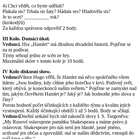
4) Chci vědět, co byste udělali?
Plakala sis? Trhala sis šaty? Hádala ses? Hladověla sis?
Je to ocet? __________ rok?
(krokodýli)
Za každou správnou odpověď 2 body.
III
Kolo. Domácí úkol.
Vedoucí.
Hra „Hamlet“ má dlouhou divadelní historii. Pojďme se
na ni podívat.
Týmy sehrají jednu ze scén ze hry.
Maximální skóre v tomto kole je 10 bodů.
IV
Kolo diskusní show.
Vedoucí
Viktor Hugo věřil, že Hamlet má něco společného všem
lidem: „Jsou hodiny, kdy cítíme jeho horečku v krvi. Podivný svět,
který obývá, je koneckonců naším světem.“ Pojďme se zamyslet nad
tím, jakým člověkem Hamlet je? Jaký je? Jak hodnotíte jeho slova a
činy?
Porota hodnotí počet účinkujících z každého týmu a kvalitu jejich
vystoupení. Každý účinkující obdrží 1 až 5 bodů. Body se sčítají.
Vedoucí
Dnešní setkání bych rád zakončil slovy I. S. Turgeněva:
„My Rusové oslavujeme památku Shakespeara a máme právo ji
oslavovat. Shakespeare pro nás není jen hlasité, jasné jméno,
uctívané jen občas a zpovzdálí: stal se naším dědictvím, vstoupil do
naší krve a těla.“