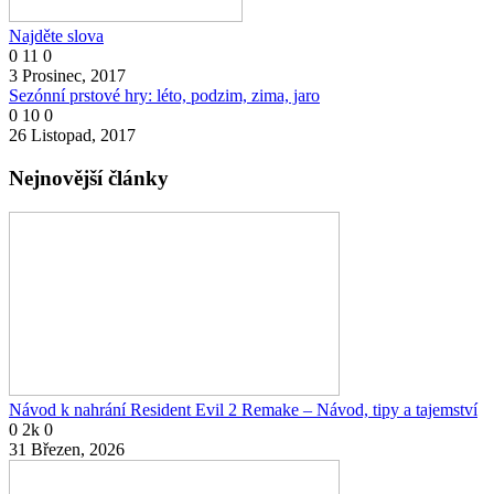
Najděte slova
0
11
0
3 Prosinec, 2017
Sezónní prstové hry: léto, podzim, zima, jaro
0
10
0
26 Listopad, 2017
Nejnovější články
Návod k nahrání Resident Evil 2 Remake – Návod, tipy a tajemství
0
2k
0
31 Březen, 2026