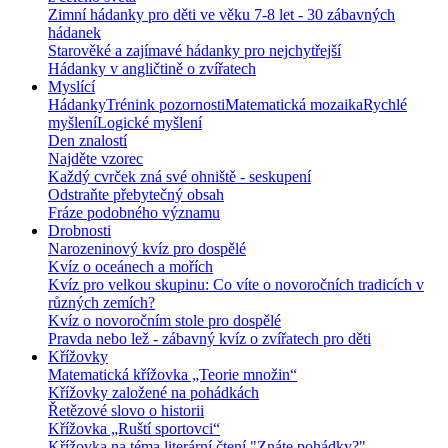
Zimní hádanky pro děti ve věku 7-8 let - 30 zábavných
hádanek
Starověké a zajímavé hádanky pro nejchytřejší
Hádanky v angličtině o zvířatech
Myslící
Hádanky
Trénink pozornosti
Matematická mozaika
Rychlé
myšlení
Logické myšlení
Den znalostí
Najděte vzorec
Každý cvrček zná své ohniště - seskupení
Odstraňte přebytečný obsah
Fráze podobného významu
Drobnosti
Narozeninový kvíz pro dospělé
Kvíz o oceánech a mořích
Kvíz pro velkou skupinu: Co víte o novoročních tradicích v
různých zemích?
Kvíz o novoročním stole pro dospělé
Pravda nebo lež - zábavný kvíz o zvířatech pro děti
Křížovky
Matematická křížovka „Teorie množin“
Křížovky založené na pohádkách
Řetězové slovo o historii
Křížovka „Ruští sportovci“
Křížovka na téma literární čtení "Znáte pohádky?"