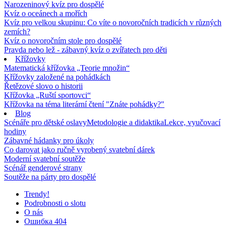
Narozeninový kvíz pro dospělé
Kvíz o oceánech a mořích
Kvíz pro velkou skupinu: Co víte o novoročních tradicích v různých
zemích?
Kvíz o novoročním stole pro dospělé
Pravda nebo lež - zábavný kvíz o zvířatech pro děti
Křížovky
Matematická křížovka „Teorie množin“
Křížovky založené na pohádkách
Řetězové slovo o historii
Křížovka „Ruští sportovci“
Křížovka na téma literární čtení "Znáte pohádky?"
Blog
Scénáře pro dětské oslavy
Metodologie a didaktika
Lekce, vyučovací
hodiny
Zábavné hádanky pro úkoly
Co darovat jako ručně vyrobený svatební dárek
Moderní svatební soutěže
Scénář genderové strany
Soutěže na párty pro dospělé
Trendy!
Podrobnosti o slotu
O nás
Ошибка 404