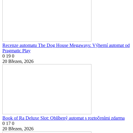
Recenze automatu The Dog House Megaways: Výherní automat od
Pragmatic Play
0
19
0
20 Březen, 2026
Book of Ra Deluxe Slot: Oblíbený automat s roztočeními zdarma
0
17
0
20 Březen, 2026