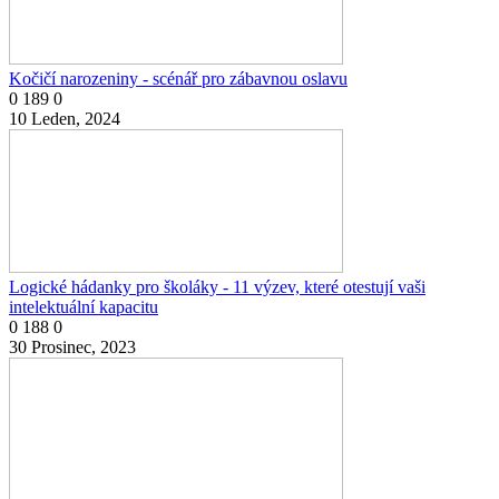
Kočičí narozeniny - scénář pro zábavnou oslavu
0
189
0
10 Leden, 2024
Logické hádanky pro školáky - 11 výzev, které otestují vaši
intelektuální kapacitu
0
188
0
30 Prosinec, 2023