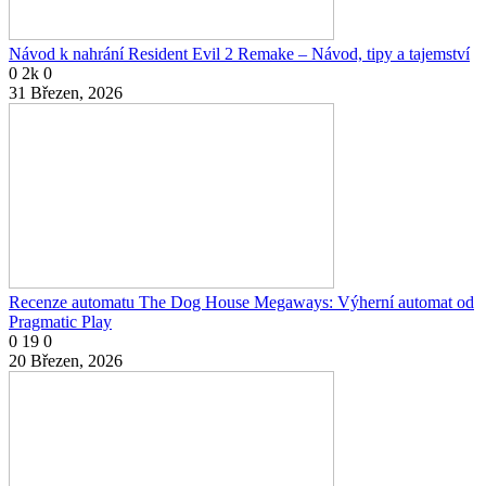
Návod k nahrání Resident Evil 2 Remake – Návod, tipy a tajemství
0
2k
0
31 Březen, 2026
Recenze automatu The Dog House Megaways: Výherní automat od
Pragmatic Play
0
19
0
20 Březen, 2026