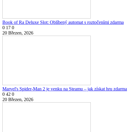
Book of Ra Deluxe Slot: Oblíbený automat s roztočeními zdarma
0
17
0
20 Březen, 2026
Marvel's Spider-Man 2 je venku na Steamu – jak získat hru zdarma
0
42
0
20 Březen, 2026