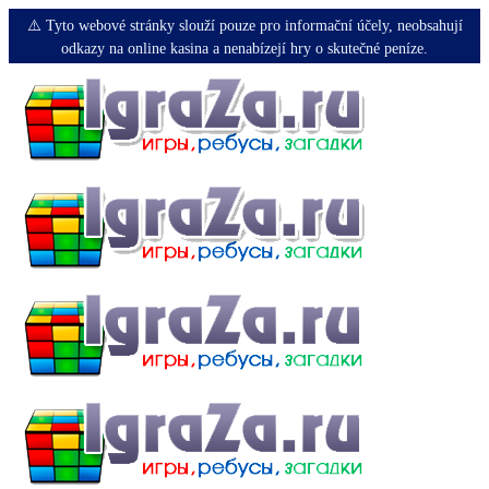
⚠️ Tyto webové stránky slouží pouze pro informační účely, neobsahují
odkazy na online kasina a nenabízejí hry o skutečné peníze.