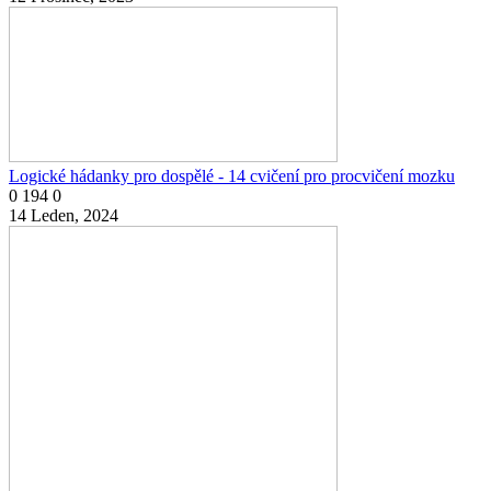
Logické hádanky pro dospělé - 14 cvičení pro procvičení mozku
0
194
0
14 Leden, 2024