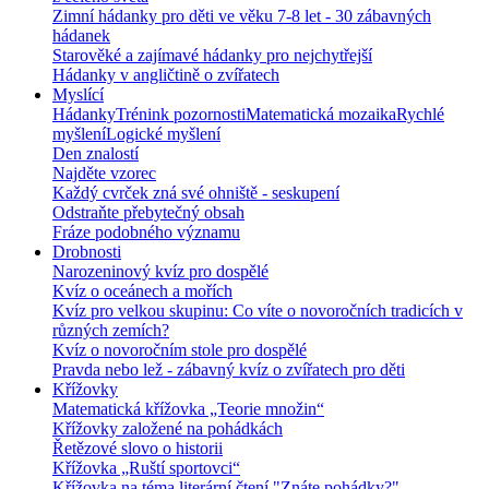
Zimní hádanky pro děti ve věku 7-8 let - 30 zábavných
hádanek
Starověké a zajímavé hádanky pro nejchytřejší
Hádanky v angličtině o zvířatech
Myslící
Hádanky
Trénink pozornosti
Matematická mozaika
Rychlé
myšlení
Logické myšlení
Den znalostí
Najděte vzorec
Každý cvrček zná své ohniště - seskupení
Odstraňte přebytečný obsah
Fráze podobného významu
Drobnosti
Narozeninový kvíz pro dospělé
Kvíz o oceánech a mořích
Kvíz pro velkou skupinu: Co víte o novoročních tradicích v
různých zemích?
Kvíz o novoročním stole pro dospělé
Pravda nebo lež - zábavný kvíz o zvířatech pro děti
Křížovky
Matematická křížovka „Teorie množin“
Křížovky založené na pohádkách
Řetězové slovo o historii
Křížovka „Ruští sportovci“
Křížovka na téma literární čtení "Znáte pohádky?"