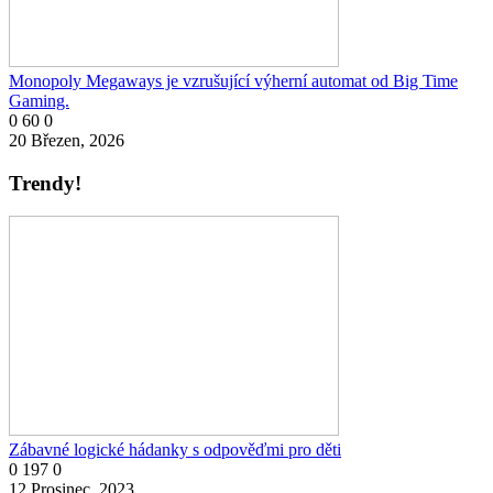
Monopoly Megaways je vzrušující výherní automat od Big Time
Gaming.
0
60
0
20 Březen, 2026
Trendy!
Zábavné logické hádanky s odpověďmi pro děti
0
197
0
12 Prosinec, 2023