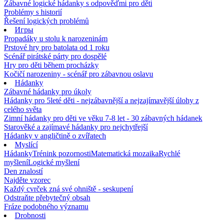
Zábavné logické hádanky s odpověďmi pro děti
Problémy s historií
Řešení logických problémů
Игры
Propadáky u stolu k narozeninám
Prstové hry pro batolata od 1 roku
Scénář pirátské párty pro dospělé
Hry pro děti během procházky
Kočičí narozeniny - scénář pro zábavnou oslavu
Hádanky
Zábavné hádanky pro úkoly
Hádanky pro 5leté děti - nejzábavnější a nejzajímavější úlohy z
celého světa
Zimní hádanky pro děti ve věku 7-8 let - 30 zábavných hádanek
Starověké a zajímavé hádanky pro nejchytřejší
Hádanky v angličtině o zvířatech
Myslící
Hádanky
Trénink pozornosti
Matematická mozaika
Rychlé
myšlení
Logické myšlení
Den znalostí
Najděte vzorec
Každý cvrček zná své ohniště - seskupení
Odstraňte přebytečný obsah
Fráze podobného významu
Drobnosti