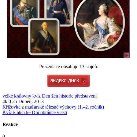
Prezentace obsahuje 13 slajdů.
velké královny
kvíz
Den žen
historie
představení
4k
0
25 Duben, 2013
Křížovka z maďarské tělesné výchovy (1.–2. ročník)
Kvíz k akci ke Dni obránce vlasti
Reakce
0