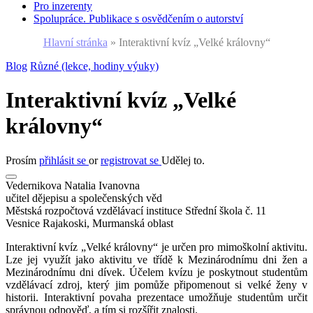
Pro inzerenty
Spolupráce. Publikace s osvědčením o autorství
Hlavní stránka
»
Interaktivní kvíz „Velké královny“
Blog
Různé (lekce, hodiny výuky)
Interaktivní kvíz „Velké
královny“
Prosím
přihlásit se
or
registrovat se
Udělej to.
Vedernikova Natalia Ivanovna
učitel dějepisu a společenských věd
Městská rozpočtová vzdělávací instituce Střední škola č. 11
Vesnice Rajakoski, Murmanská oblast
Interaktivní kvíz „Velké královny“ je určen pro mimoškolní aktivitu.
Lze jej využít jako aktivitu ve třídě k Mezinárodnímu dni žen a
Mezinárodnímu dni dívek. Účelem kvízu je poskytnout studentům
vzdělávací zdroj, který jim pomůže připomenout si velké ženy v
historii. Interaktivní povaha prezentace umožňuje studentům určit
správnou odpověď, a tím si rozšířit znalosti.