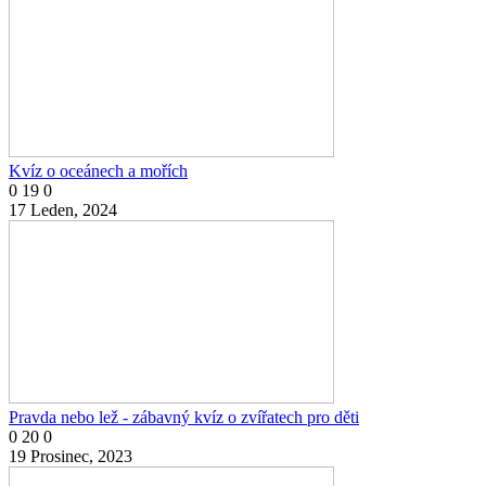
Kvíz o oceánech a mořích
0
19
0
17 Leden, 2024
Pravda nebo lež - zábavný kvíz o zvířatech pro děti
0
20
0
19 Prosinec, 2023