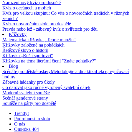
Narozeninový kvíz pro dospělé
Kvíz o oceánech a mořích
Kvíz pro velkou skupinu: Co víte o novoročních tradicích v různých
zemích?
Kvíz o novoročním stole pro dospělé
Pravda nebo lež - zábavný kvíz o zvířatech pro děti
Křížovky
Matematická křížovka „Teorie množin“
Křížovky založené na pohádkách
Řetězové slovo o historii
Křížovka „Ruští sportovci“
Křížovka na téma literární čtení "Znáte pohádky?"
Blog
Scénáře pro dětské oslavy
Metodologie a didaktika
Lekce, vyučovací
hodiny
Zábavné hádanky pro úkoly
Co darovat jako ručně vyrobený svatební dárek
Moderní svatební soutěže
Scénář genderové strany
Soutěže na párty pro dospělé
Trendy!
Podrobnosti o slotu
O nás
Ошибка 404