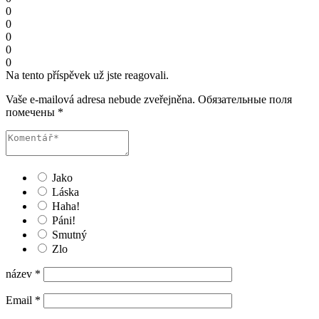
0
0
0
0
0
Na tento příspěvek už jste reagovali.
Vaše e-mailová adresa nebude zveřejněna.
Обязательные поля
помечены
*
Jako
Láska
Haha!
Páni!
Smutný
Zlo
název
*
Email
*