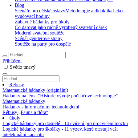
Blog
Scénáře pro dětské oslavy
Metodologie a didaktika
Lekce,
vyučovací hodiny
Zábavné hádanky pro úkoly
Co darovat jako ručně vyrobený svatební dárek
Moderní svatební soutěže
Scénář genderové strany
Soutěže na párty pro dospělé
Přihlášení
Světlo
tmavý
Rébusy
Matematické hádanky (originální)
Hádanky na téma "Historie vývoje počítačové technologie"
Matematické hádanky
Hádanky s informačními technologiemi
Rébusy „Fauna a flóra“
úkoly
Logické hádanky pro dospělé - 14 cvičení pro procvičení mozku
Logické hádanky pro školáky - 11 výzev, které otestují vaši
intelektuální kapacitu