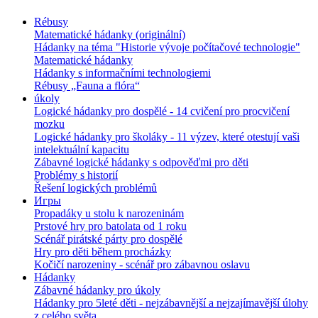
Rébusy
Matematické hádanky (originální)
Hádanky na téma "Historie vývoje počítačové technologie"
Matematické hádanky
Hádanky s informačními technologiemi
Rébusy „Fauna a flóra“
úkoly
Logické hádanky pro dospělé - 14 cvičení pro procvičení
mozku
Logické hádanky pro školáky - 11 výzev, které otestují vaši
intelektuální kapacitu
Zábavné logické hádanky s odpověďmi pro děti
Problémy s historií
Řešení logických problémů
Игры
Propadáky u stolu k narozeninám
Prstové hry pro batolata od 1 roku
Scénář pirátské párty pro dospělé
Hry pro děti během procházky
Kočičí narozeniny - scénář pro zábavnou oslavu
Hádanky
Zábavné hádanky pro úkoly
Hádanky pro 5leté děti - nejzábavnější a nejzajímavější úlohy
z celého světa