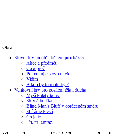
Obsah
Slovní hry pro děti během procházky
Akce a předmět
Co a proč
Pojmenujte slovo navíc
Vidím
A kdo by to mohl být?
Venkovní hry pro posílení těla i ducha
Myší kulatý tanec
Skrytá hračka
Blind Man's Bluff v obráceném směru
Sbíráme klestí
Co je to
Tři, tři, zmraz!