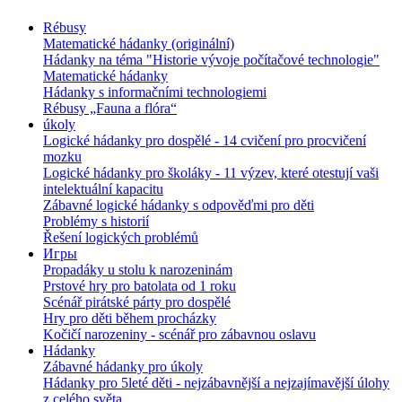
Rébusy
Matematické hádanky (originální)
Hádanky na téma "Historie vývoje počítačové technologie"
Matematické hádanky
Hádanky s informačními technologiemi
Rébusy „Fauna a flóra“
úkoly
Logické hádanky pro dospělé - 14 cvičení pro procvičení
mozku
Logické hádanky pro školáky - 11 výzev, které otestují vaši
intelektuální kapacitu
Zábavné logické hádanky s odpověďmi pro děti
Problémy s historií
Řešení logických problémů
Игры
Propadáky u stolu k narozeninám
Prstové hry pro batolata od 1 roku
Scénář pirátské párty pro dospělé
Hry pro děti během procházky
Kočičí narozeniny - scénář pro zábavnou oslavu
Hádanky
Zábavné hádanky pro úkoly
Hádanky pro 5leté děti - nejzábavnější a nejzajímavější úlohy
z celého světa