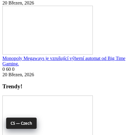
20 Březen, 2026
Monopoly Megaways je vzrušující výherní automat od Big Time
Gaming.
0
60
0
20 Březen, 2026
Trendy!
CS — Czech