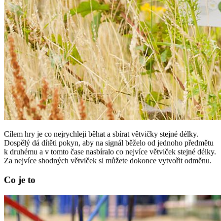
Cílem hry je co nejrychleji běhat a sbírat větvičky stejné délky.
Dospělý dá dítěti pokyn, aby na signál běželo od jednoho předmětu
k druhému a v tomto čase nasbíralo co nejvíce větviček stejné délky.
Za nejvíce shodných větviček si můžete dokonce vytvořit odměnu.
Co je to