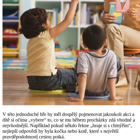
V této jednoduché hře by měl dospělý pojmenovat jakoukoli akci a
dítě si očima „vybere“ to, co se mu během procházky zdá vhodné a
nejvhodnější. Například pokud někdo řekne „hraje si s chmýřím“,
nejlepší odpovědí by byla kočka nebo kotě, které s největší
pravděpodobností cestou potká.