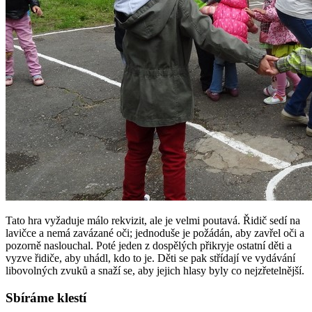
Tato hra vyžaduje málo rekvizit, ale je velmi poutavá. Řidič sedí na
lavičce a nemá zavázané oči; jednoduše je požádán, aby zavřel oči a
pozorně naslouchal. Poté jeden z dospělých přikryje ostatní děti a
vyzve řidiče, aby uhádl, kdo to je. Děti se pak střídají ve vydávání
libovolných zvuků a snaží se, aby jejich hlasy byly co nejzřetelnější.
Sbíráme klestí