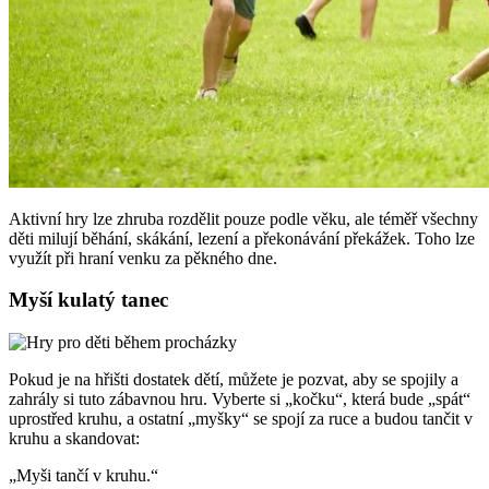
Aktivní hry lze zhruba rozdělit pouze podle věku, ale téměř všechny
děti milují běhání, skákání, lezení a překonávání překážek. Toho lze
využít při hraní venku za pěkného dne.
Myší kulatý tanec
Pokud je na hřišti dostatek dětí, můžete je pozvat, aby se spojily a
zahrály si tuto zábavnou hru. Vyberte si „kočku“, která bude „spát“
uprostřed kruhu, a ostatní „myšky“ se spojí za ruce a budou tančit v
kruhu a skandovat:
„Myši tančí v kruhu.“