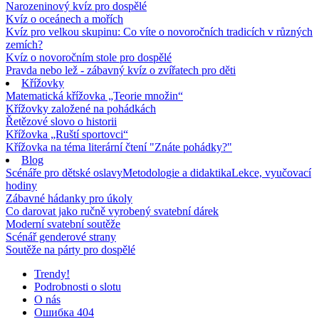
Narozeninový kvíz pro dospělé
Kvíz o oceánech a mořích
Kvíz pro velkou skupinu: Co víte o novoročních tradicích v různých
zemích?
Kvíz o novoročním stole pro dospělé
Pravda nebo lež - zábavný kvíz o zvířatech pro děti
Křížovky
Matematická křížovka „Teorie množin“
Křížovky založené na pohádkách
Řetězové slovo o historii
Křížovka „Ruští sportovci“
Křížovka na téma literární čtení "Znáte pohádky?"
Blog
Scénáře pro dětské oslavy
Metodologie a didaktika
Lekce, vyučovací
hodiny
Zábavné hádanky pro úkoly
Co darovat jako ručně vyrobený svatební dárek
Moderní svatební soutěže
Scénář genderové strany
Soutěže na párty pro dospělé
Trendy!
Podrobnosti o slotu
O nás
Ошибка 404