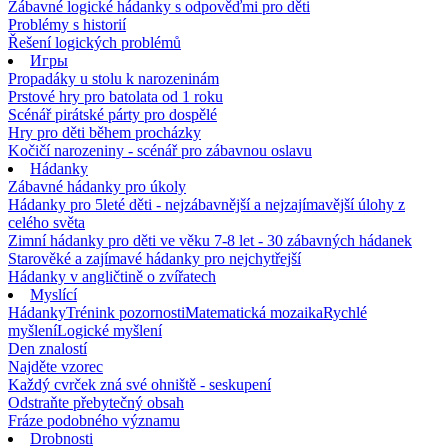
Zábavné logické hádanky s odpověďmi pro děti
Problémy s historií
Řešení logických problémů
Игры
Propadáky u stolu k narozeninám
Prstové hry pro batolata od 1 roku
Scénář pirátské párty pro dospělé
Hry pro děti během procházky
Kočičí narozeniny - scénář pro zábavnou oslavu
Hádanky
Zábavné hádanky pro úkoly
Hádanky pro 5leté děti - nejzábavnější a nejzajímavější úlohy z
celého světa
Zimní hádanky pro děti ve věku 7-8 let - 30 zábavných hádanek
Starověké a zajímavé hádanky pro nejchytřejší
Hádanky v angličtině o zvířatech
Myslící
Hádanky
Trénink pozornosti
Matematická mozaika
Rychlé
myšlení
Logické myšlení
Den znalostí
Najděte vzorec
Každý cvrček zná své ohniště - seskupení
Odstraňte přebytečný obsah
Fráze podobného významu
Drobnosti