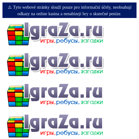
⚠️ Tyto webové stránky slouží pouze pro informační účely, neobsahují
odkazy na online kasina a nenabízejí hry o skutečné peníze.