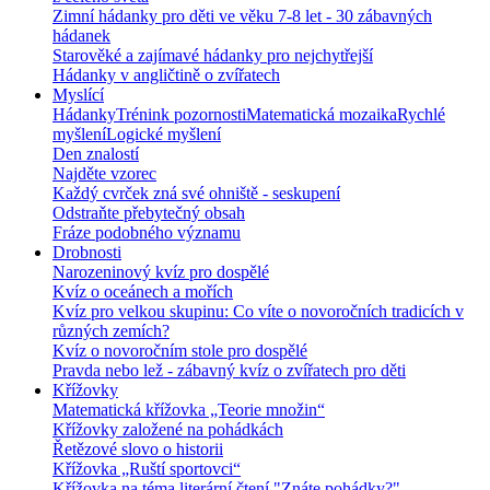
Zimní hádanky pro děti ve věku 7-8 let - 30 zábavných
hádanek
Starověké a zajímavé hádanky pro nejchytřejší
Hádanky v angličtině o zvířatech
Myslící
Hádanky
Trénink pozornosti
Matematická mozaika
Rychlé
myšlení
Logické myšlení
Den znalostí
Najděte vzorec
Každý cvrček zná své ohniště - seskupení
Odstraňte přebytečný obsah
Fráze podobného významu
Drobnosti
Narozeninový kvíz pro dospělé
Kvíz o oceánech a mořích
Kvíz pro velkou skupinu: Co víte o novoročních tradicích v
různých zemích?
Kvíz o novoročním stole pro dospělé
Pravda nebo lež - zábavný kvíz o zvířatech pro děti
Křížovky
Matematická křížovka „Teorie množin“
Křížovky založené na pohádkách
Řetězové slovo o historii
Křížovka „Ruští sportovci“
Křížovka na téma literární čtení "Znáte pohádky?"