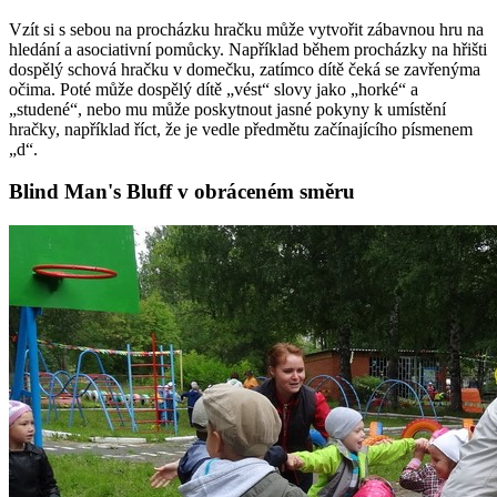
Vzít si s sebou na procházku hračku může vytvořit zábavnou hru na
hledání a asociativní pomůcky. Například během procházky na hřišti
dospělý schová hračku v domečku, zatímco dítě čeká se zavřenýma
očima. Poté může dospělý dítě „vést“ slovy jako „horké“ a
„studené“, nebo mu může poskytnout jasné pokyny k umístění
hračky, například říct, že je vedle předmětu začínajícího písmenem
„d“.
Blind Man's Bluff v obráceném směru