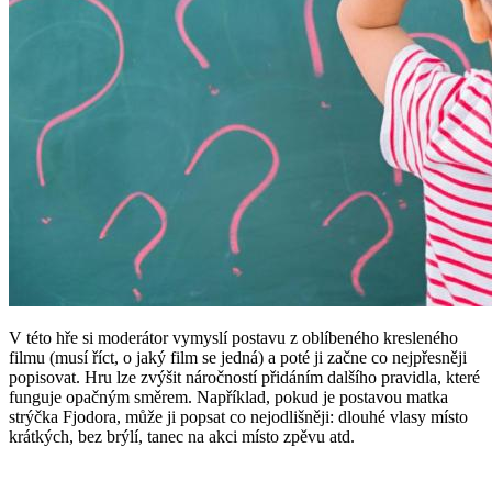
V této hře si moderátor vymyslí postavu z oblíbeného kresleného
filmu (musí říct, o jaký film se jedná) a poté ji začne co nejpřesněji
popisovat. Hru lze zvýšit náročností přidáním dalšího pravidla, které
funguje opačným směrem. Například, pokud je postavou matka
strýčka Fjodora, může ji popsat co nejodlišněji: dlouhé vlasy místo
krátkých, bez brýlí, tanec na akci místo zpěvu atd.