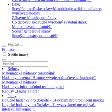
Blog
Scénáře pro dětské oslavy
Metodologie a didaktika
Lekce,
vyučovací hodiny
Zábavné hádanky pro úkoly
Co darovat jako ručně vyrobený svatební dárek
Moderní svatební soutěže
Scénář genderové strany
Soutěže na párty pro dospělé
Přihlášení
Světlo
tmavý
Rébusy
Matematické hádanky (originální)
Hádanky na téma "Historie vývoje počítačové technologie"
Matematické hádanky
Hádanky s informačními technologiemi
Rébusy „Fauna a flóra“
úkoly
Logické hádanky pro dospělé - 14 cvičení pro procvičení mozku
Logické hádanky pro školáky - 11 výzev, které otestují vaši
intelektuální kapacitu