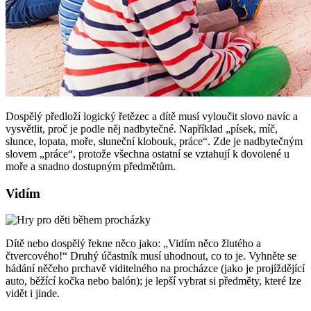
Dospělý předloží logický řetězec a dítě musí vyloučit slovo navíc a
vysvětlit, proč je podle něj nadbytečné. Například „písek, míč,
slunce, lopata, moře, sluneční klobouk, práce“. Zde je nadbytečným
slovem „práce“, protože všechna ostatní se vztahují k dovolené u
moře a snadno dostupným předmětům.
Vidím
Dítě nebo dospělý řekne něco jako: „Vidím něco žlutého a
čtvercového!“ Druhý účastník musí uhodnout, co to je. Vyhněte se
hádání něčeho prchavě viditelného na procházce (jako je projíždějící
auto, běžící kočka nebo balón); je lepší vybrat si předměty, které lze
vidět i jinde.