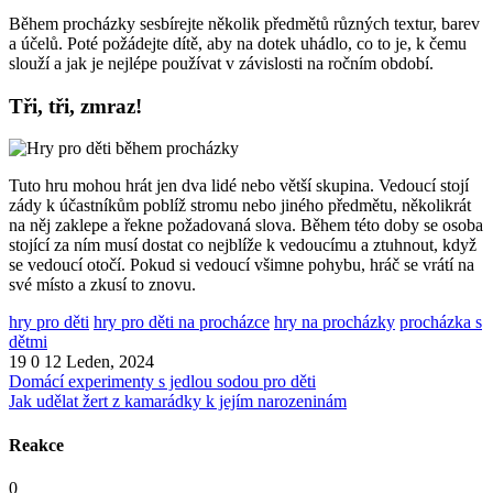
Během procházky sesbírejte několik předmětů různých textur, barev
a účelů. Poté požádejte dítě, aby na dotek uhádlo, co to je, k čemu
slouží a jak je nejlépe používat v závislosti na ročním období.
Tři, tři, zmraz!
Tuto hru mohou hrát jen dva lidé nebo větší skupina. Vedoucí stojí
zády k účastníkům poblíž stromu nebo jiného předmětu, několikrát
na něj zaklepe a řekne požadovaná slova. Během této doby se osoba
stojící za ním musí dostat co nejblíže k vedoucímu a ztuhnout, když
se vedoucí otočí. Pokud si vedoucí všimne pohybu, hráč se vrátí na
své místo a zkusí to znovu.
hry pro děti
hry pro děti na procházce
hry na procházky
procházka s
dětmi
19
0
12 Leden, 2024
Domácí experimenty s jedlou sodou pro děti
Jak udělat žert z kamarádky k jejím narozeninám
Reakce
0