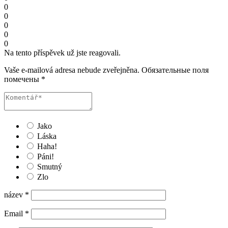
0
0
0
0
0
Na tento příspěvek už jste reagovali.
Vaše e-mailová adresa nebude zveřejněna.
Обязательные поля
помечены
*
Jako
Láska
Haha!
Páni!
Smutný
Zlo
název
*
Email
*